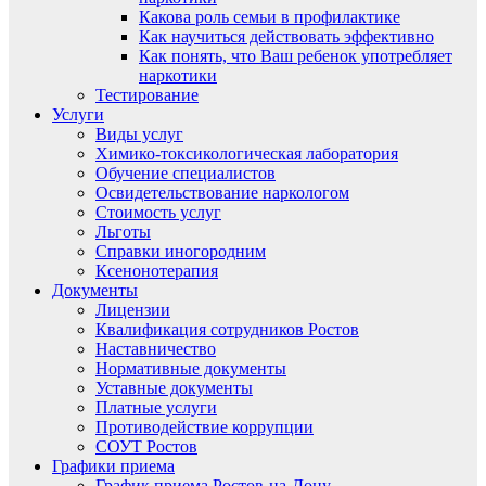
Какова роль семьи в профилактике
Как научиться действовать эффективно
Как понять, что Ваш ребенок употребляет
наркотики
Тестирование
Услуги
Виды услуг
Химико-токсикологическая лаборатория
Обучение специалистов
Освидетельствование наркологом
Стоимость услуг
Льготы
Справки иногородним
Ксенонотерапия
Документы
Лицензии
Квалификация сотрудников Ростов
Наставничество
Нормативные документы
Уставные документы
Платные услуги
Противодействие коррупции
СОУТ Ростов
Графики приема
График приема Ростов-на-Дону