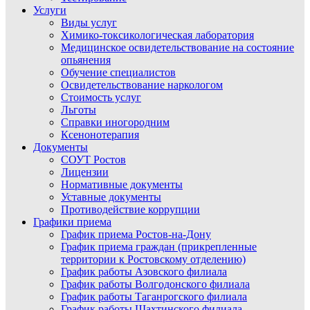
Услуги
Виды услуг
Химико-токсикологическая лаборатория
Медицинское освидетельствование на состояние
опьянения
Обучение специалистов
Освидетельствование наркологом
Стоимость услуг
Льготы
Справки иногородним
Ксенонотерапия
Документы
СОУТ Ростов
Лицензии
Нормативные документы
Уставные документы
Противодействие коррупции
Графики приема
График приема Ростов-на-Дону
График приема граждан (прикрепленные
территории к Ростовскому отделению)
График работы Азовского филиала
График работы Волгодонского филиала
График работы Таганрогского филиала
График работы Шахтинского филиала