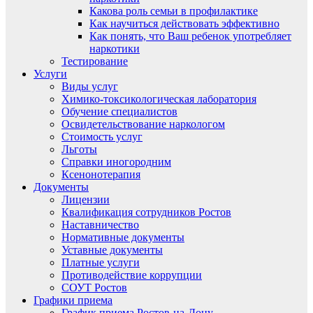
Какова роль семьи в профилактике
Как научиться действовать эффективно
Как понять, что Ваш ребенок употребляет
наркотики
Тестирование
Услуги
Виды услуг
Химико-токсикологическая лаборатория
Обучение специалистов
Освидетельствование наркологом
Стоимость услуг
Льготы
Справки иногородним
Ксенонотерапия
Документы
Лицензии
Квалификация сотрудников Ростов
Наставничество
Нормативные документы
Уставные документы
Платные услуги
Противодействие коррупции
СОУТ Ростов
Графики приема
График приема Ростов-на-Дону