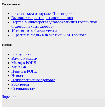
Свежие записи
Рассказываем о портале «Так здорово»
Вы можете пройти диспансеризацию
Портал Министерства здравоохранения Российской
Федерации «Так здорово»
10 главных событий месяца
«Красивые люди» в парке имени М. Горького
Рубрики
Без рубрики
Важно каждому
Месяц в РОНД
Мы в ВК
Неделя в РОНД
Новости
Психологическое здоровье
Родителям
Специалистам
Superjob.ru