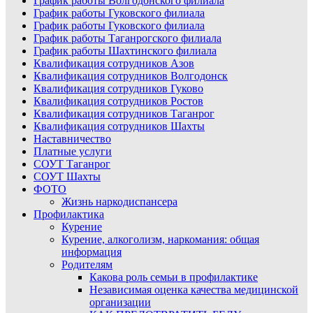
График работы Волгодонского филиала
График работы Гуковского филиала
График работы Гуковского филиала
График работы Таганрогского филиала
График работы Шахтинского филиала
Квалификация сотрудников Азов
Квалификация сотрудников Волгодонск
Квалификация сотрудников Гуково
Квалификация сотрудников Ростов
Квалификация сотрудников Таганрог
Квалификация сотрудников Шахты
Наставничество
Платные услуги
СОУТ Таганрог
СОУТ Шахты
ФОТО
Жизнь наркодиспансера
Профилактика
Курение
Курение, алкоголизм, наркомания: общая
информация
Родителям
Какова роль семьи в профилактике
Независимая оценка качества медицинской
организации