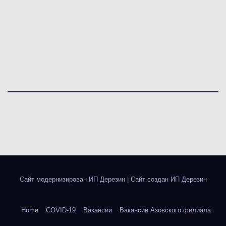
Сайт модернизирован ИП Дерезин
|
Сайт создан ИП Дерезин
Home
COVID-19
Вакансии
Вакансии Азовского филиала