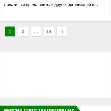
Лопатина и представители других организаций и…
Пагинация
1
2
…
14
записей
ВЕРСИЯ ДЛЯ СЛАБОВИДЯЩИХ