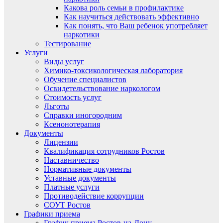
Какова роль семьи в профилактике
Как научиться действовать эффективно
Как понять, что Ваш ребенок употребляет
наркотики
Тестирование
Услуги
Виды услуг
Химико-токсикологическая лаборатория
Обучение специалистов
Освидетельствование наркологом
Стоимость услуг
Льготы
Справки иногородним
Ксенонотерапия
Документы
Лицензии
Квалификация сотрудников Ростов
Наставничество
Нормативные документы
Уставные документы
Платные услуги
Противодействие коррупции
СОУТ Ростов
Графики приема
График приема Ростов-на-Дону