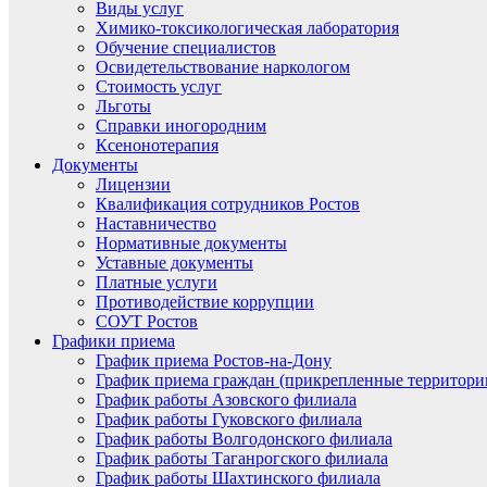
Виды услуг
Химико-токсикологическая лаборатория
Обучение специалистов
Освидетельствование наркологом
Стоимость услуг
Льготы
Справки иногородним
Ксенонотерапия
Документы
Лицензии
Квалификация сотрудников Ростов
Наставничество
Нормативные документы
Уставные документы
Платные услуги
Противодействие коррупции
СОУТ Ростов
Графики приема
График приема Ростов-на-Дону
График приема граждан (прикрепленные территори
График работы Азовского филиала
График работы Гуковского филиала
График работы Волгодонского филиала
График работы Таганрогского филиала
График работы Шахтинского филиала