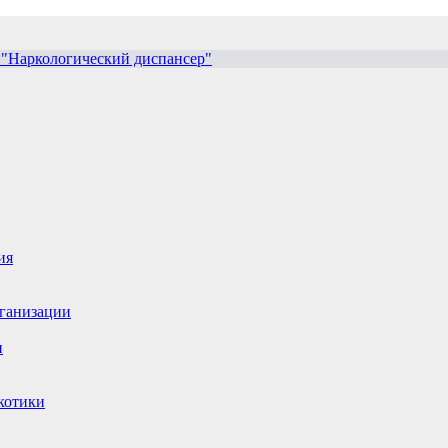
ия
рганизации
и
ркотики