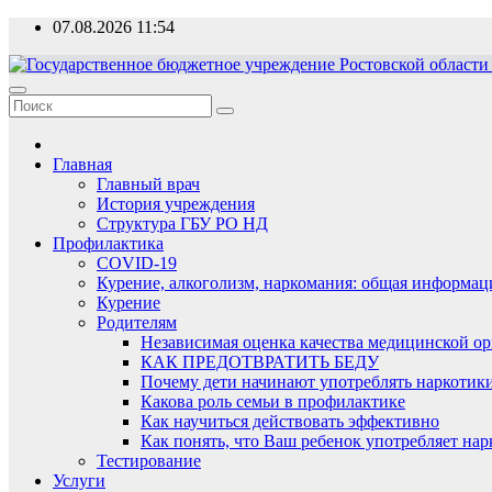
Перейти
07.08.2026
11:54
к
содержимому
Главная
Главный врач
История учреждения
Структура ГБУ РО НД
Профилактика
COVID-19
Курение, алкоголизм, наркомания: общая информац
Курение
Родителям
Независимая оценка качества медицинской о
КАК ПРЕДОТВРАТИТЬ БЕДУ
Почему дети начинают употреблять наркотик
Какова роль семьи в профилактике
Как научиться действовать эффективно
Как понять, что Ваш ребенок употребляет на
Тестирование
Услуги